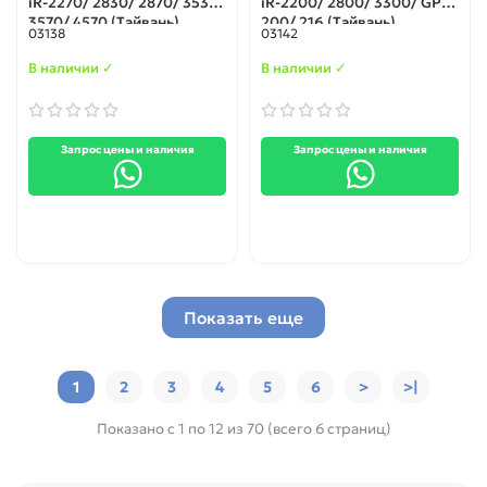
iR-2270/ 2830/ 2870/ 3530/
iR-2200/ 2800/ 3300/ GP
3570/ 4570 (Тайвань)
200/ 216 (Тайвань)
03138
03142
В наличии ✓
В наличии ✓
Запрос цены и наличия
Запрос цены и наличия
Показать еще
1
2
3
4
5
6
>
>|
Показано с 1 по 12 из 70 (всего 6 страниц)