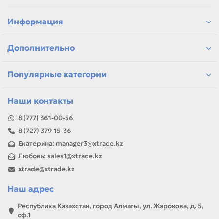
подбор по модели принтера и коду картриджа
сравнение ресурса, цвета и типа поставки
позиции для офисной печати и сервисного запаса
Информация
самовывоз и доставка по Алматы, отправка по
Казахстану
Дополнительно
Если параметры в карточке совпадают с вашей моделью
или задачей, товар можно использовать для замены,
ремонта, заправки, печати или пополнения складского
Популярные категории
запаса.
Наши контакты
8 (777) 361-00-56
8 (727) 379-15-36
Екатерина: manager3@xtrade.kz
Любовь: sales1@xtrade.kz
xtrade@xtrade.kz
Наш адрес
Республика Казахстан, город Алматы, ул. Жарокова, д. 5,
оф.1