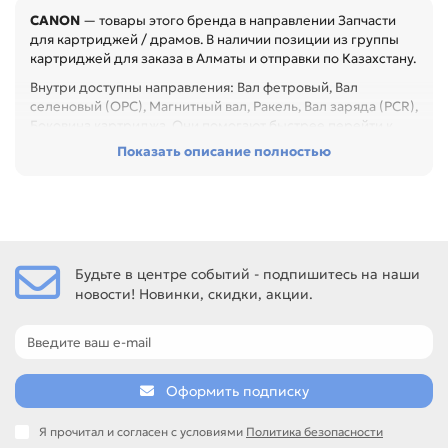
CANON
— товары этого бренда в направлении Запчасти
для картриджей / драмов. В наличии позиции из группы
картриджей для заказа в Алматы и отправки по Казахстану.
Внутри доступны направления: Вал фетровый, Вал
селеновый (OPC), Магнитный вал, Ракель, Вал заряда (PCR),
Боковина картриджа. Они помогают быстрее перейти к
нужному бренду, типу товара или формату применения.
Показать описание полностью
Перед покупкой проверьте модель устройства, код
картриджа, цвет, ресурс и наличие чипа. Это помогает
заменить расходник без ошибок по совместимости,
особенно при обслуживании офиса, сервисного центра
или техники с регулярной нагрузкой.
Будьте в центре событий - подпишитесь на наши
Среди товаров этого направления есть, например:
новости! Новинки, скидки, акции.
Фотобарабан для CANON GP-220 (Корея), Фотобарабан
для CANON iR-1210 / 1230 / 1270F / 1310 / 1330 / 1370F
(Корея), Фотобарабан для CANON NP-1215/1550/1015
(Сингапур). Сравнивайте такие позиции по названию,
артикулу и таблице характеристик.
Оформить подписку
Если нужен близкий вариант, посмотрите соседние
направления: EPSON, HP, PANASONIC, SAMSUNG.
Я прочитал и согласен с условиями
Политика безопасности