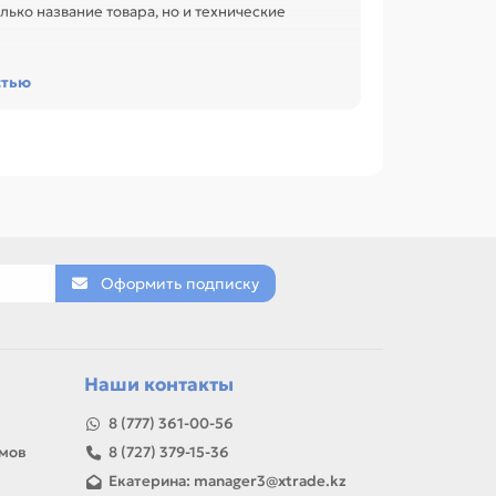
лько название товара, но и технические
сурс и наличие чипа. Это помогает заменить
стью
офиса, сервисного центра или техники с
 (Doctor Blade) Pan P2200/P2207
такие позиции по названию, артикулу и
еленовый (OPC), Магнитный вал, Вал заряда
Оформить подписку
товар можно использовать для замены,
Наши контакты
8 (777) 361-00-56
амов
8 (727) 379-15-36
Екатерина: manager3@xtrade.kz