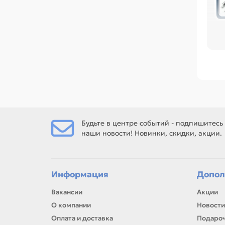
Пер
ра
ре
Ср
/P
та
Ес
(PC
Будьте в центре событий - подпишитесь
наши новости! Новинки, скидки, акции.
Ес
рем
Информация
Допол
Вакансии
Акции
О компании
Новости
Оплата и доставка
Подароч