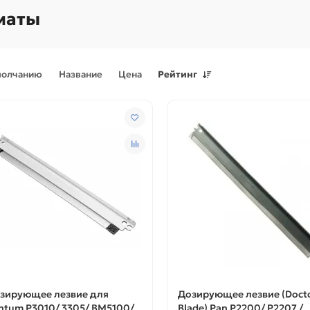
маты
молчанию
Название
Цена
Рейтинг
Поступления товаров
08.07.2026
Поступления товаров
23.06.
.2026 - Новое поступление
23.06.2026 - Новое поступ
 для картриджей и
запчастей для картриджей 
теров
принтеров, картриджи
зирующее лезвие для
Дозирующее лезвие (Doct
ntum P3010/ 3305/ BM5100/
Blade) Pan P2200/ P2207 /