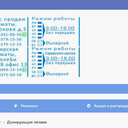
Новинки
Акции и распрод
M
Дозирующее лезвие