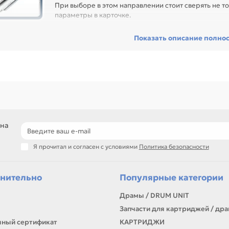
При выборе в этом направлении стоит сверять не то
параметры в карточке.
ед покупкой проверьте модель устройства, код картриджа, цвет, ре
Показать описание полно
сходник без ошибок по совместимости, особенно при обслуживании 
гулярной нагрузкой.
еди товаров этого направления есть, например: Дозирующее лезвие
2500/P2500W/ P2507/M6500/M6550 /M6607 (PC-211EV). Сравнивайте 
блице характеристик.
ли нужен близкий вариант, посмотрите соседние направления: Вал с
R), Ракель.
подбор по модели принтера и коду картриджа
 на
сравнение ресурса, цвета и типа поставки
позиции для офисной печати и сервисного запаса
Я прочитал и согласен с условиями
Политика безопасности
самовывоз и доставка по Алматы, отправка по Казахстану
ли параметры в карточке совпадают с вашей моделью или задачей, 
онта, заправки, печати или пополнения складского запаса.
нительно
Популярные категории
Драмы / DRUM UNIT
Запчасти для картриджей / др
ный сертификат
КАРТРИДЖИ