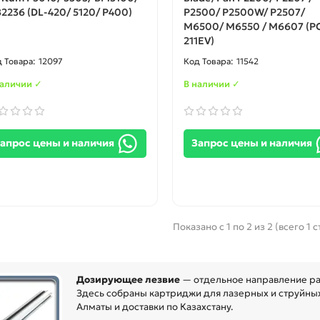
2236 (DL-420/ 5120/ P400)
P2500/ P2500W/ P2507/
M6500/ M6550 / M6607 (P
211EV)
12097
11542
наличии ✓
В наличии ✓
апрос цены и наличия
Запрос цены и наличия
Показано с 1 по 2 из 2 (всего 1 
Дозирующее лезвие
— отдельное направление ра
Здесь собраны картриджи для лазерных и струйных
Алматы и доставки по Казахстану.