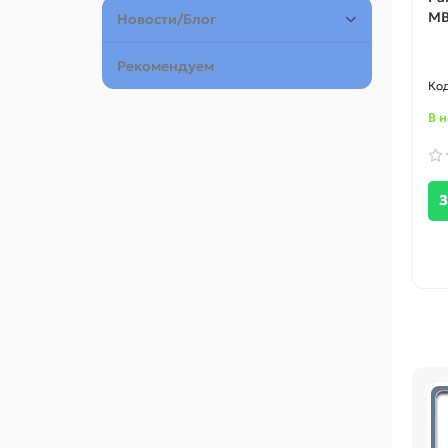
MB
Новости/Блог
Рекомендуем
В 
З