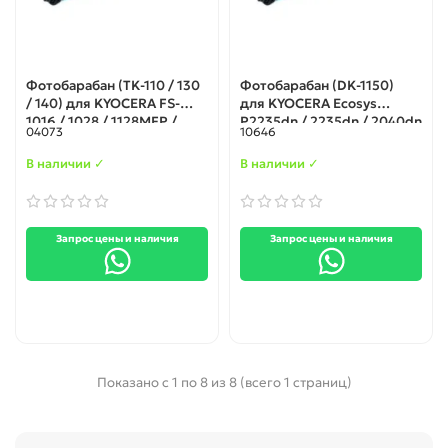
Фотобарабан (TK-110 / 130
Фотобарабан (DK-1150)
/ 140) для KYOCERA FS-
для KYOCERA Ecosys
1016 / 1028 / 1128MFP /
P2235dn / 2235dn / 2040dn
04073
10646
1100 / 1300D (Тайвань)
/ 2040dn / 2540dn /
2540dw / 2135dn / 2635dn
В наличии ✓
В наличии ✓
/ 2635dw / 2735dw /
2640idw / 2335d / 2335dn /
2335dw
Запрос цены и наличия
Запрос цены и наличия
Показано с 1 по 8 из 8 (всего 1 страниц)