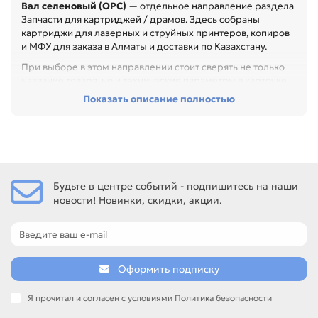
Вал селеновый (OPC)
— отдельное направление раздела
Запчасти для картриджей / драмов. Здесь собраны
картриджи для лазерных и струйных принтеров, копиров
и МФУ для заказа в Алматы и доставки по Казахстану.
При выборе в этом направлении стоит сверять не только
название товара, но и технические параметры в карточке.
Показать описание полностью
Перед покупкой проверьте модель устройства, код
картриджа, цвет, ресурс и наличие чипа. Это помогает
заменить расходник без ошибок по совместимости,
особенно при обслуживании офиса, сервисного центра
или техники с регулярной нагрузкой.
Среди товаров этого направления есть, например:
Будьте в центре событий - подпишитесь на наши
Фотобарабан (TK-110 / 130 / 140) для KYOCERA FS-1016 /
новости! Новинки, скидки, акции.
1028 / 1128MFP / 1100 / 1300D (Тайвань), Фотобарабан (TK-
17 / 18 / 100) для KYOCERA FS-1000 / 1010 / 1020 / 1030 /
1050 (Тайвань), Фотобарабан (TK-410 / ТК-411) для
KYOCERA KM1620 / 1648 / 1650 / 2020 / 2050 (Тайвань).
Сравнивайте такие позиции по названию, артикулу и
Оформить подписку
таблице характеристик.
Если нужен близкий вариант, посмотрите соседние
Я прочитал и согласен с условиями
Политика безопасности
направления: Ракель, Вал заряда (PCR).