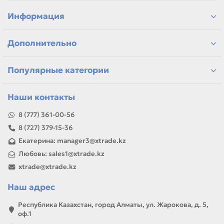
подбор по модели принтера и коду картриджа
сравнение ресурса, цвета и типа поставки
Информация
позиции для офисной печати и сервисного запаса
самовывоз и доставка по Алматы, отправка по
Дополнительно
Казахстану
Если параметры в карточке совпадают с вашей моделью
или задачей, товар можно использовать для замены,
Популярные категории
ремонта, заправки, печати или пополнения складского
запаса.
Наши контакты
8 (777) 361-00-56
8 (727) 379-15-36
Екатерина: manager3@xtrade.kz
Любовь: sales1@xtrade.kz
xtrade@xtrade.kz
Наш адрес
Республика Казахстан, город Алматы, ул. Жарокова, д. 5,
оф.1