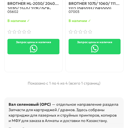
BROTHER HL-2030/ 2040/
BROTHER 1075/ 1060/ 1110/
2070/ 2140/ 2175/ DCP-
1112 (DR1035/ DR1000)
05602
07003
7045NR/ 7030R/ 7032R/
MFC-7440NR/ 7840WR/
В наличии ✓
В наличии ✓
7320R (DR350/ DR360/
650)
Запрос цены и наличия
Запрос цены и наличия
Показано с 1 по 4 из 4 (всего 1 страниц)
Вал селеновый (OPC)
— отдельное направление раздела
Запчасти для картриджей / драмов. Здесь собраны
картриджи для лазерных и струйных принтеров, копиров
и МФУ для заказа в Алматы и доставки по Казахстану.