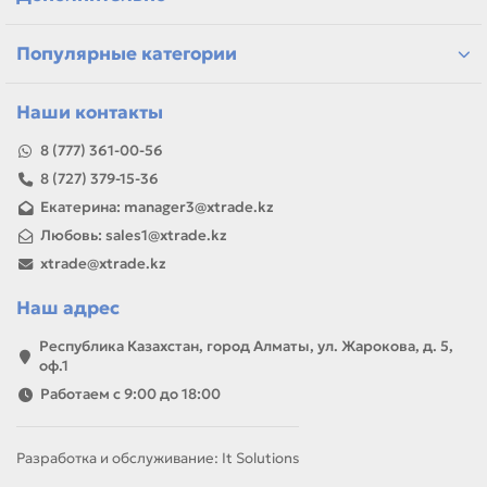
самовывоз и доставка по Алматы, отправка по
Казахстану
Популярные категории
Если параметры в карточке совпадают с вашей моделью
или задачей, товар можно использовать для замены,
ремонта, заправки, печати или пополнения складского
Наши контакты
запаса.
8 (777) 361-00-56
8 (727) 379-15-36
Екатерина: manager3@xtrade.kz
Любовь: sales1@xtrade.kz
xtrade@xtrade.kz
Наш адрес
Республика Казахстан, город Алматы, ул. Жарокова, д. 5,
оф.1
Работаем с 9:00 до 18:00
Разработка и обслуживание: It Solutions