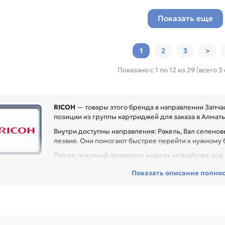
Показать еще
1
2
3
>
Показано с 1 по 12 из 29 (всего 3
RICOH
— товары этого бренда в направлении Запчас
позиции из группы картриджей для заказа в Алматы 
Внутри доступны направления: Ракель, Вал селенов
лезвие. Они помогают быстрее перейти к нужному 
Перед покупкой проверьте модель устройства, код к
могает заменить расходник без ошибок по совместимости, особенно
Показать описание полно
 техники с регулярной нагрузкой.
ди товаров этого направления есть, например: Ракель для RICOH 101
0 / C220N / C220S / C221 / C221N / C221SF / C222 / C222DN / C222SF
018 (integral). Сравнивайте такие позиции по названию, артикулу и т
ли нужен близкий вариант, посмотрите соседние направления: CANO