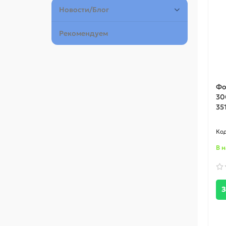
Новости/Блог
Рекомендуем
Фо
300
35
В 
З