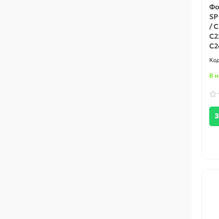
Фо
SP
/ 
C2
C2
В 
З