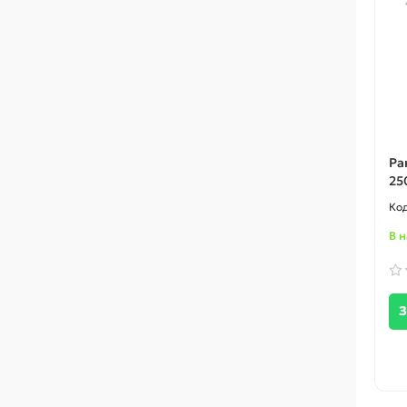
Ра
25
В 
З