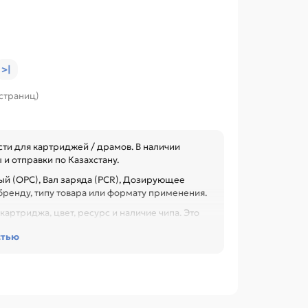
>|
 страниц)
ти для картриджей / драмов. В наличии
и отправки по Казахстану.
ый (OPC), Вал заряда (PCR), Дозирующее
бренду, типу товара или формату применения.
артриджа, цвет, ресурс и наличие чипа. Это
 при обслуживании офиса, сервисного центра
стью
5 (Tonex), Фотобарабан для RICOH Aficio SP
 / 240 / 240DN / C240SF, Ракель для RICOH 1015
аблице характеристик.
N, EPSON, HP, PANASONIC.