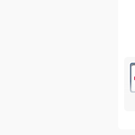
по
или
Сре
C22
/ 1
Ес