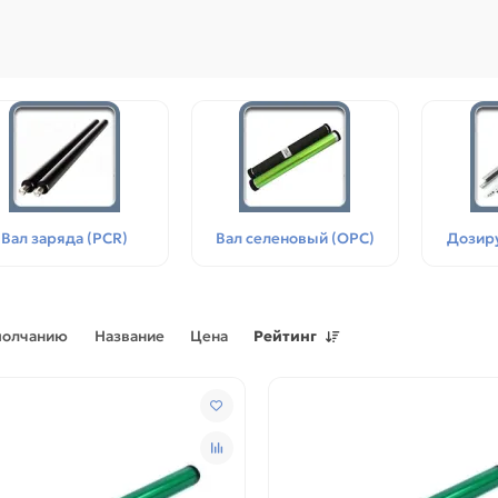
Вал заряда (PCR)
Вал селеновый (OPC)
Дозир
Поступления товаров
08.07.2026
Поступления товаров
23.06.
молчанию
Название
Цена
Рейтинг
.2026 - Новое поступление
23.06.2026 - Новое поступ
 для картриджей и
запчастей для картриджей 
теров
принтеров, картриджи