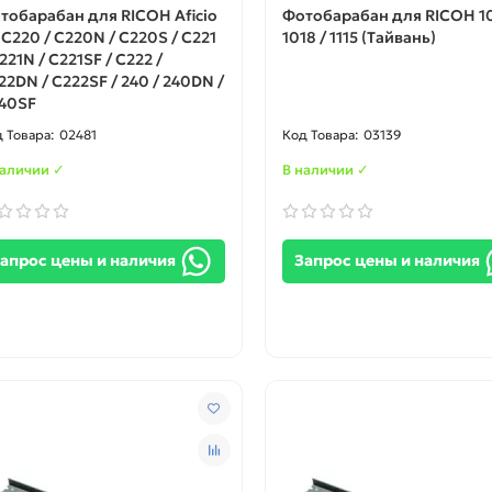
тобарабан для RICOH Aficio
Фотобарабан для RICOH 10
 C220 / C220N / C220S / C221
1018 / 1115 (Тайвань)
C221N / C221SF / C222 /
22DN / C222SF / 240 / 240DN /
40SF
02481
03139
наличии ✓
В наличии ✓
апрос цены и наличия
Запрос цены и наличия