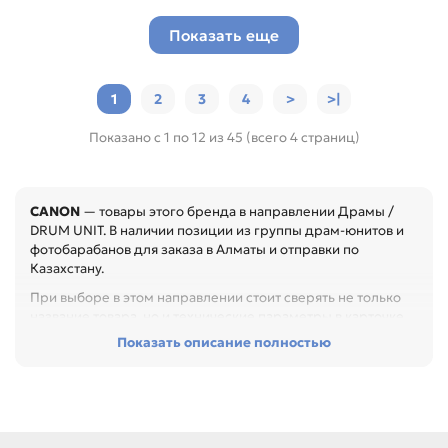
Показать еще
1
2
3
4
>
>|
Показано с 1 по 12 из 45 (всего 4 страниц)
CANON
— товары этого бренда в направлении Драмы /
DRUM UNIT. В наличии позиции из группы драм-юнитов и
фотобарабанов для заказа в Алматы и отправки по
Казахстану.
При выборе в этом направлении стоит сверять не только
название товара, но и технические параметры в карточке.
Показать описание полностью
Перед покупкой проверьте код узла, ресурс, совместимые
модели и тип расходника. Это помогает устранить полосы,
фон, повтор изображения и другие дефекты печати,
особенно при обслуживании офиса, сервисного центра
или техники с регулярной нагрузкой.