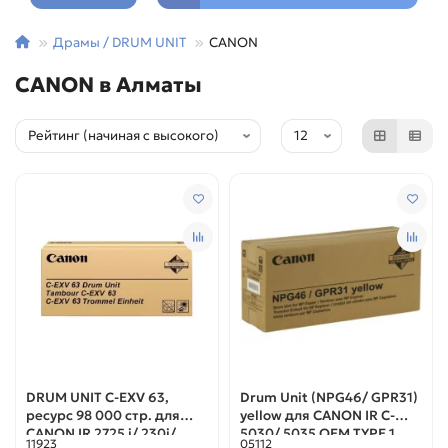
Драмы / DRUM UNIT
CANON
CANON в Алматы
DRUM UNIT C-EXV 63,
Drum Unit (NPG46/ GPR31)
ресурс 98 000 стр. для
yellow для CANON IR C-
CANON IR 2725 i/ 230i/
5030/ 5035 OEM TYPE 1
11923
05112