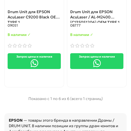
Drum Unit для EPSON
Drum Unit для EPSON
AcuLaser C9200 Black OEM
AcuLaser / AL-M2400
TYPE 1
(C13S051206) OEM TYPE 1
09051
08777
В наличии ✓
В наличии ✓
Запрос цены и наличия
Запрос цены и наличия
Показано с 1 по 6 из 6 (всего 1 страниц)
EPSON
— товары этого бренда в направлении Драмы /
DRUM UNIT. В наличии позиции из группы драм-юнитов и