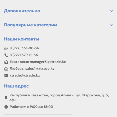
Казахстану
Если параметры в карточке совпадают с вашей моделью
Дополнительно
или задачей, товар можно использовать для замены,
ремонта, заправки, печати или пополнения складского
запаса.
Популярные категории
Наши контакты
8 (777) 361-00-56
8 (727) 379-15-36
Екатерина: manager3@xtrade.kz
Любовь: sales1@xtrade.kz
xtrade@xtrade.kz
Наш адрес
Республика Казахстан, город Алматы, ул. Жарокова, д. 5,
оф.1
Работаем с 9:00 до 18:00