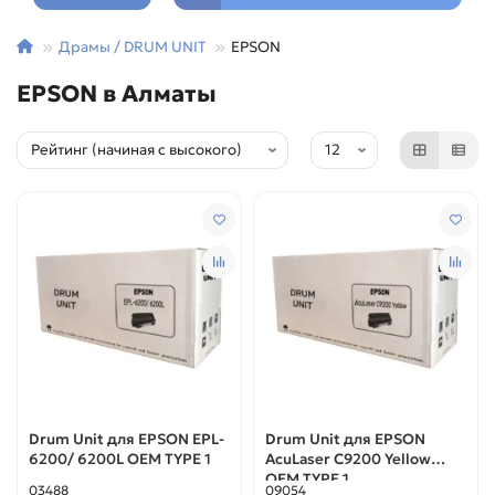
Драмы / DRUM UNIT
EPSON
EPSON в Алматы
Drum Unit для EPSON EPL-
Drum Unit для EPSON
6200/ 6200L OEM TYPE 1
AcuLaser C9200 Yellow
OEM TYPE 1
03488
09054