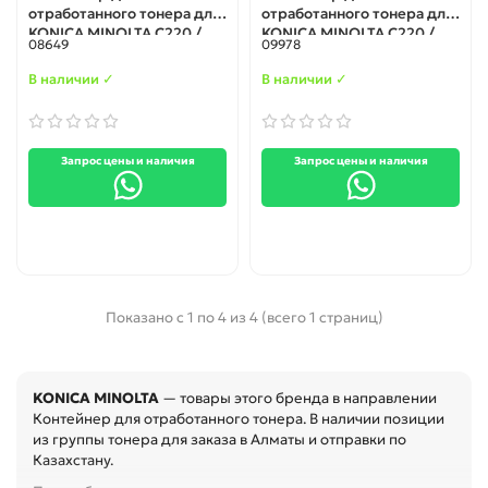
отработанного тонера для
отработанного тонера для
KONICA MINOLTA C220 /
KONICA MINOLTA C220 /
08649
09978
C280 / C360 (A162WY1)
C280 / C360 (A162WY1)
original
В наличии ✓
В наличии ✓
Запрос цены и наличия
Запрос цены и наличия
Показано с 1 по 4 из 4 (всего 1 страниц)
KONICA MINOLTA
— товары этого бренда в направлении
Контейнер для отработанного тонера. В наличии позиции
из группы тонера для заказа в Алматы и отправки по
Казахстану.