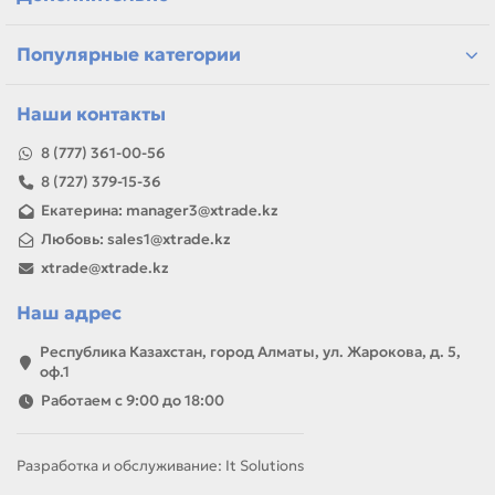
Казахстану
Если параметры в карточке совпадают с вашей моделью
Популярные категории
или задачей, товар можно использовать для замены,
ремонта, заправки, печати или пополнения складского
запаса.
Наши контакты
8 (777) 361-00-56
8 (727) 379-15-36
Екатерина: manager3@xtrade.kz
Любовь: sales1@xtrade.kz
xtrade@xtrade.kz
Наш адрес
Республика Казахстан, город Алматы, ул. Жарокова, д. 5,
оф.1
Работаем с 9:00 до 18:00
Разработка и обслуживание: It Solutions