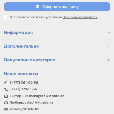
Оформить подписку
инструмент и материалы для мастерской
подбор по размеру, параметрам и назначению
позиции для ремонта электроники и оргтехники
Я прочитал и согласен с условиями
Политика безопасности
самовывоз и доставка по Алматы, отправка по
Казахстану
Информация
Если параметры в карточке совпадают с вашей моделью
или задачей, товар можно использовать для замены,
ремонта, заправки, печати или пополнения складского
Дополнительно
запаса.
Популярные категории
Наши контакты
8 (777) 361-00-56
8 (727) 379-15-36
Екатерина: manager3@xtrade.kz
Любовь: sales1@xtrade.kz
xtrade@xtrade.kz