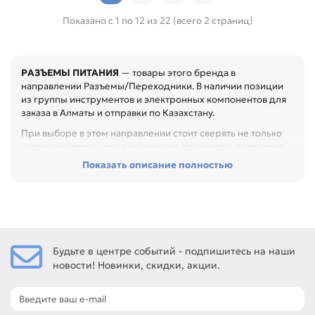
Показано с 1 по 12 из 22 (всего 2 страниц)
РАЗЪЕМЫ ПИТАНИЯ
— товары этого бренда в
направлении Разъемы/Переходники. В наличии позиции
из группы инструментов и электронных компонентов для
заказа в Алматы и отправки по Казахстану.
При выборе в этом направлении стоит сверять не только
название товара, но и технические параметры в карточке.
Показать описание полностью
Перед покупкой проверьте тип, размер, электрические
параметры, материал и назначение. Это помогает точно
подобрать компонент или материал под конкретный
ремонт, особенно при обслуживании офиса, сервисного
центра или техники с регулярной нагрузкой.
Среди товаров этого направления есть, например: Разъем
Будьте в центре событий - подпишитесь на наши
AC-002 (black), Разъем AC-002 (red), Разъем AC-003.
новости! Новинки, скидки, акции.
Сравнивайте такие позиции по названию, артикулу и
таблице характеристик.
Если нужен близкий вариант, посмотрите соседние
направления: USB, HDMI/DVI, RJ, ПЕРЕХОДНИКИ.