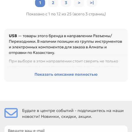
1
2
3
>
>|
Показано с 1 по 12 из 25 (всего 3 страниц)
USB
— товары этого бренда в направлении Разъемы/
Переходники. В наличии позиции из группы инструментов
и электронных компонентов для заказа в Алматы и
отправки по Казахстану.
При выборе в этом направлении стоит сверять не только
название товара, но и технические параметры в карточке.
Показать описание полностью
Перед покупкой проверьте тип, размер, электрические
параметры, материал и назначение. Это помогает точно
подобрать компонент или материал под конкретный
ремонт, особенно при обслуживании офиса, сервисного
центра или техники с регулярной нагрузкой.
Среди товаров этого направления есть, например:
Будьте в центре событий - подпишитесь на наши
Переходник (адаптер) USBBM-USBBM, Разъем USBA/Mini-
новости! Новинки, скидки, акции.
SP 4 контакта, Переходник (адаптер) USBАМ - USBAМ, f-f.
Сравнивайте такие позиции по названию, артикулу и
таблице характеристик.