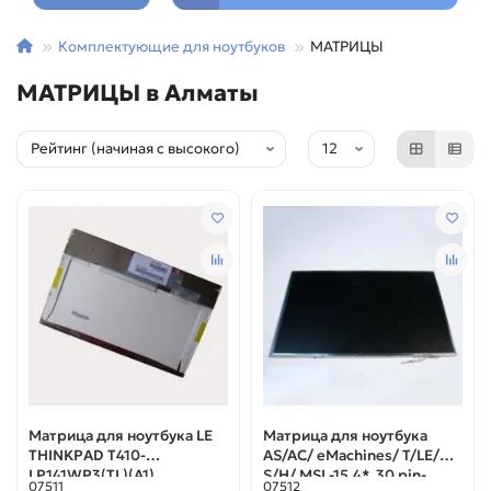
Комплектующие для ноутбуков
МАТРИЦЫ
МАТРИЦЫ в Алматы
Матрица для ноутбука LE
Матрица для ноутбука
THINKPAD T410-
AS/AC/ eMachines/ T/LE/
LP141WP3(TL)(A1)
S/H/ MSI -15.4*, 30 pin-
07511
07512