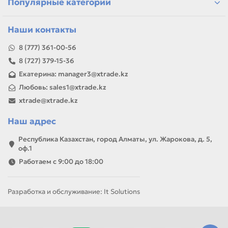
Популярные категории
Если параметры в карточке совпадают с вашей моделью
или задачей, товар можно использовать для замены,
ремонта, заправки, печати или пополнения складского
Наши контакты
запаса.
8 (777) 361-00-56
8 (727) 379-15-36
Екатерина: manager3@xtrade.kz
Любовь: sales1@xtrade.kz
xtrade@xtrade.kz
Наш адрес
Республика Казахстан, город Алматы, ул. Жарокова, д. 5,
оф.1
Работаем с 9:00 до 18:00
Разработка и обслуживание: It Solutions