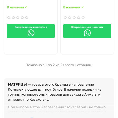
LP154W01 LP154W01 (A1);
LP154W01 (A3); LP154W01
В наличии ✓
В наличии ✓
(A3)(K1); LP154W01 (A3)
(K2); LP154W01 (A3)(K3);
LP154W01 (A3)(K4);
LP154W01 (A3)(K6);
Запрос цены и наличия
Запрос цены и наличия
LP154W01 (A5); LP154W01
(A5)(K1); LP154W01 (A5)
(K2); LP
Показано с 1 по 2 из 2 (всего 1 страниц)
МАТРИЦЫ
— товары этого бренда в направлении
Комплектующие для ноутбуков. В наличии позиции из
группы компьютерных товаров для заказа в Алматы и
отправки по Казахстану.
При выборе в этом направлении стоит сверять не только
название товара, но и технические параметры в карточке.