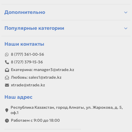
подбор по интерфейсу и форм-фактору
устройства для офиса, дома и сервиса
Дополнительно
решения для хранения, подключения и ремонта
самовывоз и доставка по Алматы, отправка по
Казахстану
Популярные категории
Если параметры в карточке совпадают с вашей моделью
или задачей, товар можно использовать для замены,
ремонта, заправки, печати или пополнения складского
Наши контакты
запаса.
8 (777) 361-00-56
8 (727) 379-15-36
Екатерина: manager3@xtrade.kz
Любовь: sales1@xtrade.kz
xtrade@xtrade.kz
Наш адрес
Республика Казахстан, город Алматы, ул. Жарокова, д. 5,
оф.1
Работаем с 9:00 до 18:00