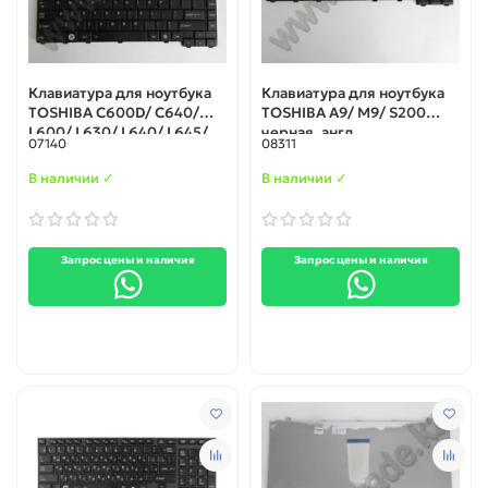
Клавиатура для ноутбука
Клавиатура для ноутбука
TOSHIBA C600D/ C640/
TOSHIBA A9/ M9/ S200
L600/ L630/ L640/ L645/
черная, англ.
07140
08311
L635 (TSH16-US-BLACK-A),
черная, англ.
В наличии ✓
В наличии ✓
Запрос цены и наличия
Запрос цены и наличия