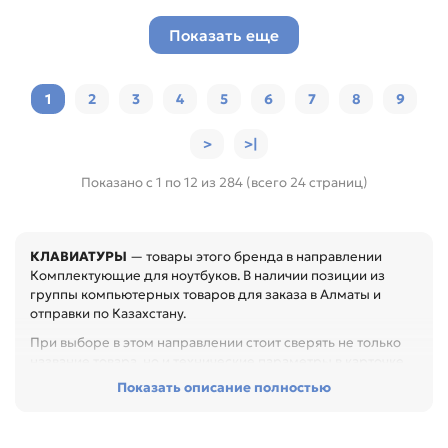
Показать еще
1
2
3
4
5
6
7
8
9
>
>|
Показано с 1 по 12 из 284 (всего 24 страниц)
КЛАВИАТУРЫ
— товары этого бренда в направлении
Комплектующие для ноутбуков. В наличии позиции из
группы компьютерных товаров для заказа в Алматы и
отправки по Казахстану.
При выборе в этом направлении стоит сверять не только
название товара, но и технические параметры в карточке.
Показать описание полностью
Перед покупкой проверьте интерфейс, форм-фактор,
объём, совместимость и назначение. Это помогает
подобрать устройство без лишних переходников и
несовместимости, особенно при обслуживании офиса,