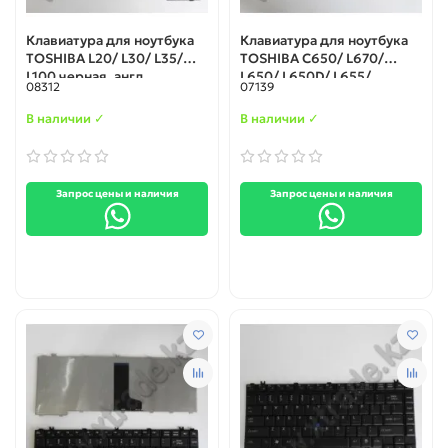
Клавиатура для ноутбука
Клавиатура для ноутбука
TOSHIBA L20/ L30/ L35/
TOSHIBA C650/ L670/
L100 черная, англ.
L650/ L650D/ L655/
08312
07139
C655D/ L660/ C6604
(TSH15-RU-BLACK-A),
В наличии ✓
В наличии ✓
черная, рус.
Запрос цены и наличия
Запрос цены и наличия