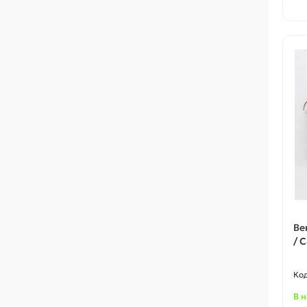
Ве
/ 
В 