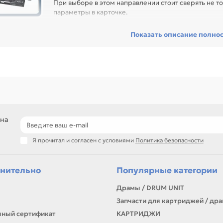
При выборе в этом направлении стоит сверять не то
параметры в карточке.
ред покупкой проверьте интерфейс, форм-фактор, объём, совместим
Показать описание полно
тройство без лишних переходников и несовместимости, особенно пр
ники с регулярной нагрузкой.
еди товаров этого направления есть, например: Вентилятор для HP 
Q40 / CQ45 / CQ41 (AMD), Вентилятор для HP DV4 / CQ40 / CQ45 / CQ
ванию, артикулу и таблице характеристик.
ли нужен близкий вариант, посмотрите соседние направления: Б
МКИ, РАЗЪЕМЫ ПИТАНИЯ.
подбор по интерфейсу и форм-фактору
 на
устройства для офиса, дома и сервиса
решения для хранения, подключения и ремонта
Я прочитал и согласен с условиями
Политика безопасности
самовывоз и доставка по Алматы, отправка по Казахстану
ли параметры в карточке совпадают с вашей моделью или задачей, 
онта, заправки, печати или пополнения складского запаса.
нительно
Популярные категории
Драмы / DRUM UNIT
Запчасти для картриджей / др
ный сертификат
КАРТРИДЖИ