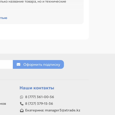
лько название товара, но и технические
ость и назначение. Это помогает подобрать
стью
и обслуживании офиса, сервисного центра или
V3000 / DV2000 (0.32A), Вентилятор для HP DV4
41 (INTEL). Сравнивайте такие позиции по
ЛОКИ ПИТАНИЯ (АДАПТЕРЫ), АККУМУЛЯТОРЫ,
Оформить подписку
товар можно использовать для замены,
Наши контакты
8 (777) 361-00-56
амов
8 (727) 379-15-36
Екатерина: manager3@xtrade.kz