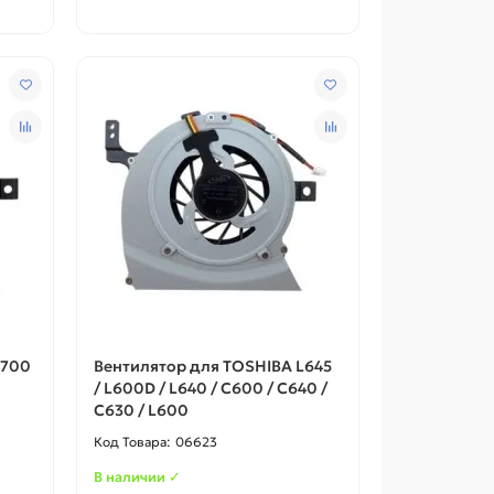
L700
Вентилятор для TOSHIBA L645
/ L600D / L640 / C600 / C640 /
C630 / L600
06623
В наличии ✓