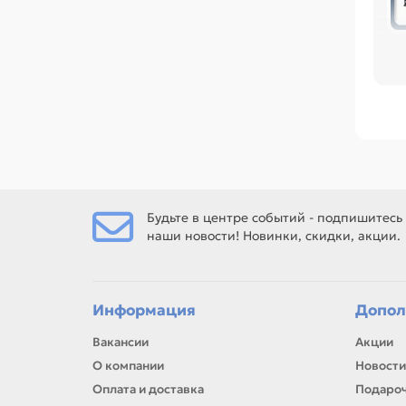
Пе
ус
тех
Ср
/ C
наз
Ес
СУ
Будьте в центре событий - подпишитесь
наши новости! Новинки, скидки, акции.
Ес
рем
Информация
Допол
Вакансии
Акции
О компании
Новости
Оплата и доставка
Подароч