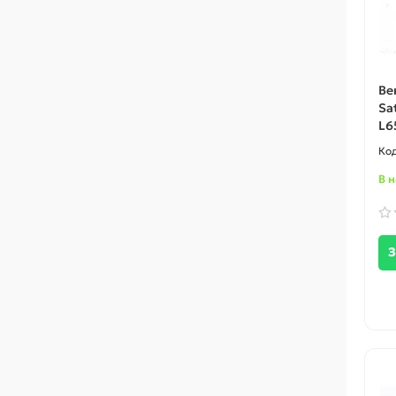
Ве
Sat
L6
В 
З