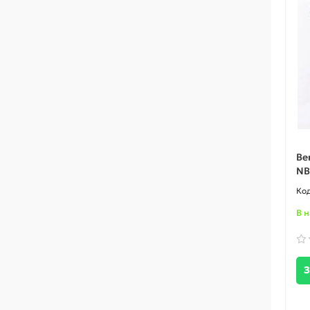
Ве
NB
В 
З