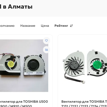
 в Алматы
молчанию
Название
Цена
Рейтинг
Поступления товаров
08.07.2026
Поступления товаров
23.06.
.2026 - Новое поступление
23.06.2026 - Новое поступ
 для картриджей и
запчастей для картриджей 
теров
принтеров, картриджи
нтилятор для TOSHIBA U500
Вентилятор для TOSHIBA T
M900 / M910 / M500
T131 / T132 / T133 / T134 / T13