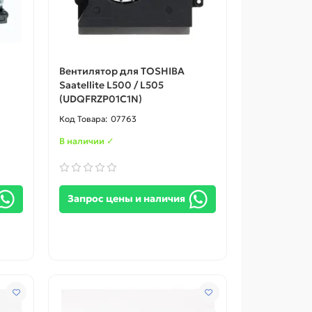
Вентилятор для TOSHIBA
Saatellite L500 / L505
(UDQFRZP01C1N)
07763
В наличии ✓
Запрос цены и наличия