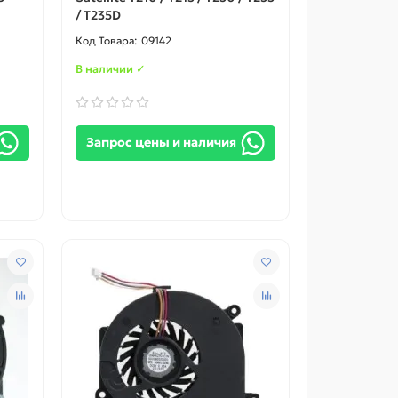
/ T235D
09142
В наличии ✓
Запрос цены и наличия