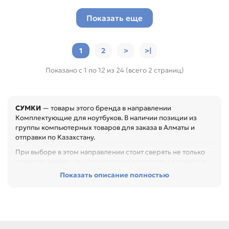
Показать еще
1
2
>
>|
Показано с 1 по 12 из 24 (всего 2 страниц)
СУМКИ
— товары этого бренда в направлении
Комплектующие для ноутбуков. В наличии позиции из
группы компьютерных товаров для заказа в Алматы и
отправки по Казахстану.
При выборе в этом направлении стоит сверять не только
название товара, но и технические параметры в карточке.
Показать описание полностью
Перед покупкой проверьте интерфейс, форм-фактор,
объём, совместимость и назначение. Это помогает
подобрать устройство без лишних переходников и
несовместимости, особенно при обслуживании офиса,
сервисного центра или техники с регулярной нагрузкой.