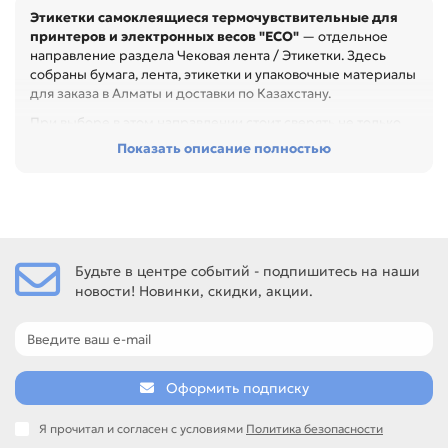
Этикетки самоклеящиеся термочувствительные для
принтеров и электронных весов "ЕСО"
— отдельное
направление раздела Чековая лента / Этикетки. Здесь
собраны бумага, лента, этикетки и упаковочные материалы
для заказа в Алматы и доставки по Казахстану.
При выборе в этом направлении стоит сверять не только
название товара, но и технические параметры в карточке.
Показать описание полностью
Перед покупкой проверьте размер, плотность, материал,
намотку и совместимость с оборудованием. Это помогает
подобрать расходник под кассу, принтер, этикетировщик
или упаковочную задачу, особенно при обслуживании
офиса, сервисного центра или техники с регулярной
нагрузкой.
Будьте в центре событий - подпишитесь на наши
новости! Новинки, скидки, акции.
Среди товаров этого направления есть, например:
Этикетка самоклеющаяся 29*20 мм (1800 шт./эконом),
Этикетка самоклеющаяся 47*25 мм (2000 шт), Этикетка
самоклеющаяся 58*30 мм (800 шт./эконом). Сравнивайте
такие позиции по названию, артикулу и таблице
Оформить подписку
характеристик.
Если нужен близкий вариант, посмотрите соседние
Я прочитал и согласен с условиями
Политика безопасности
направления: Лента чековая термочувствительная для