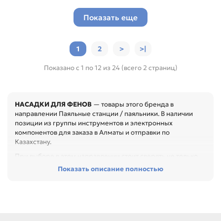
Показать еще
1
2
>
>|
Показано с 1 по 12 из 24 (всего 2 страниц)
НАСАДКИ ДЛЯ ФЕНОВ
— товары этого бренда в
направлении Паяльные станции / паяльники. В наличии
позиции из группы инструментов и электронных
компонентов для заказа в Алматы и отправки по
Казахстану.
При выборе в этом направлении стоит сверять не только
название товара, но и технические параметры в карточке.
Показать описание полностью
Перед покупкой проверьте тип, размер, электрические
параметры, материал и назначение. Это помогает точно
подобрать компонент или материал под конкретный
ремонт, особенно при обслуживании офиса, сервисного
центра или техники с регулярной нагрузкой.