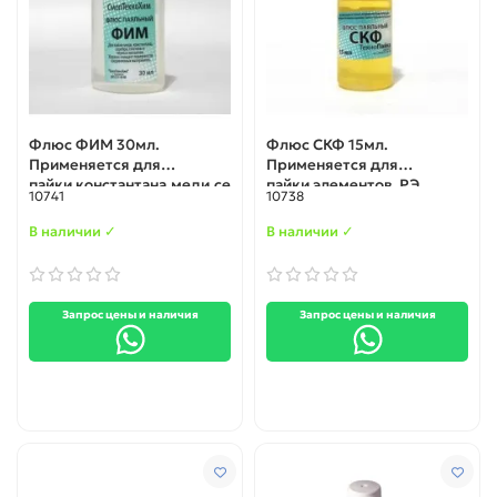
Флюс ФИМ 30мл.
Флюс СКФ 15мл.
Применяется для
Применяется для
пайки константана,меди,се
пайки элементов РЭ
10741
10738
ребра,платины,чёрных
монтажа
металлов
В наличии ✓
В наличии ✓
Запрос цены и наличия
Запрос цены и наличия