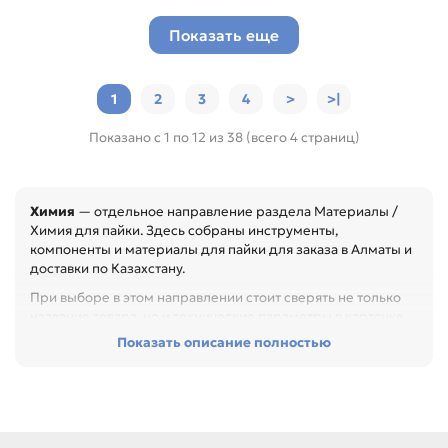
Показать еще
1
2
3
4
>
>|
Показано с 1 по 12 из 38 (всего 4 страниц)
Химия
— отдельное направление раздела Материалы /
Химия для пайки. Здесь собраны инструменты,
компоненты и материалы для пайки для заказа в Алматы и
доставки по Казахстану.
При выборе в этом направлении стоит сверять не только
название товара, но и технические параметры в карточке.
Показать описание полностью
Перед покупкой проверьте тип, размер, электрические
параметры, материал и назначение. Это помогает точно
подобрать компонент или материал под конкретный
ремонт, особенно при обслуживании офиса, сервисного
центра или техники с регулярной нагрузкой.