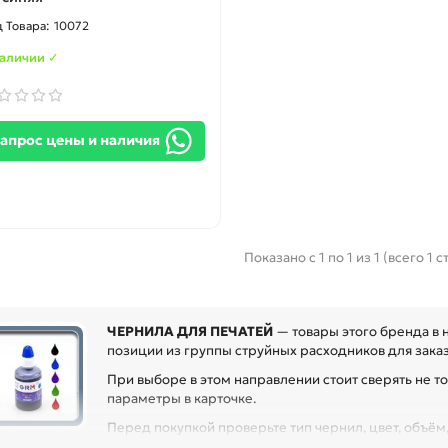
10072
наличии ✓
апрос цены и наличия
Показано с 1 по 1 из 1 (всего 1 
ЧЕРНИЛА ДЛЯ ПЕЧАТЕЙ
— товары этого бренда в 
позиции из группы струйных расходников для заказа
При выборе в этом направлении стоит сверять не то
параметры в карточке.
Перед покупкой проверьте тип чернил, цвет, объё
ловки. Это помогает получить ровную печать без пропусков, смешив