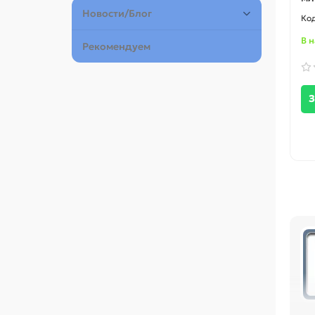
Новости/Блог
В 
Рекомендуем
З
го