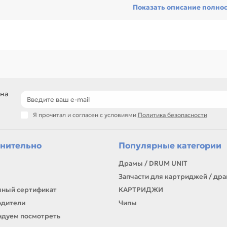
Показать описание полно
служивании офиса, сервисного центра или техники с регулярной наг
еди товаров этого направления есть, например: Штемпельная краска
иции по названию, артикулу и таблице характеристик.
ли нужен близкий вариант, посмотрите соседние направления: ФАЙ
подбор по модели устройства и цвету
решения для заправки и восстановления печати
расходники для дома, офиса и сервиса
самовывоз и доставка по Алматы, отправка по Казахстану
 на
ли параметры в карточке совпадают с вашей моделью или задачей, 
Я прочитал и согласен с условиями
Политика безопасности
онта, заправки, печати или пополнения складского запаса.
нительно
Популярные категории
Драмы / DRUM UNIT
Запчасти для картриджей / др
ный сертификат
КАРТРИДЖИ
одители
Чипы
дуем посмотреть