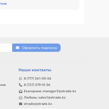
стью
рузкой.
 Huhua 30 мл синяя. Сравнивайте такие
ЛЫ, КЛЕЙ, ЛИНЕЙКИ, РУЧКИ.
Оформить подписку
товар можно использовать для замены,
Наши контакты
8 (777) 361-00-56
амов
8 (727) 379-15-36
Екатерина: manager3@xtrade.kz
Любовь: sales1@xtrade.kz
xtrade@xtrade.kz