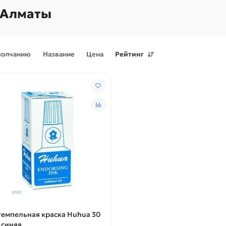
 Алматы
молчанию
Название
Цена
Рейтинг
Поступления товаров
08.07.2026
Поступления товаров
23.06.
.2026 - Новое поступление
23.06.2026 - Новое поступ
 для картриджей и
запчастей для картриджей 
теров
принтеров, картриджи
емпельная краска Huhua 30
 синяя