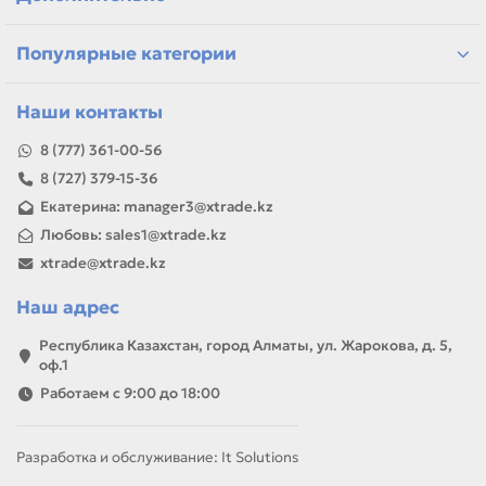
или задачей, товар можно использовать для замены,
ремонта, заправки, печати или пополнения складского
запаса.
Популярные категории
Наши контакты
8 (777) 361-00-56
8 (727) 379-15-36
Екатерина: manager3@xtrade.kz
Любовь: sales1@xtrade.kz
xtrade@xtrade.kz
Наш адрес
Республика Казахстан, город Алматы, ул. Жарокова, д. 5,
оф.1
Работаем с 9:00 до 18:00
Разработка и обслуживание: It Solutions