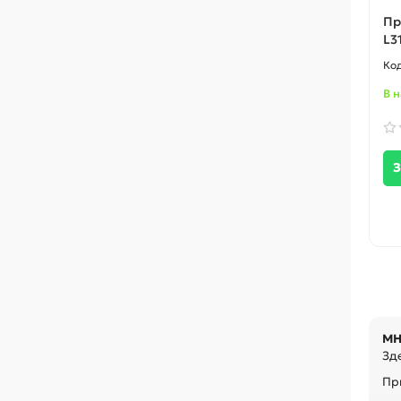
Пр
L3
В 
З
МН
Зде
При