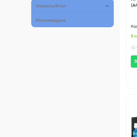
(A
Новости/Блог
Рекомендуем
В 
З