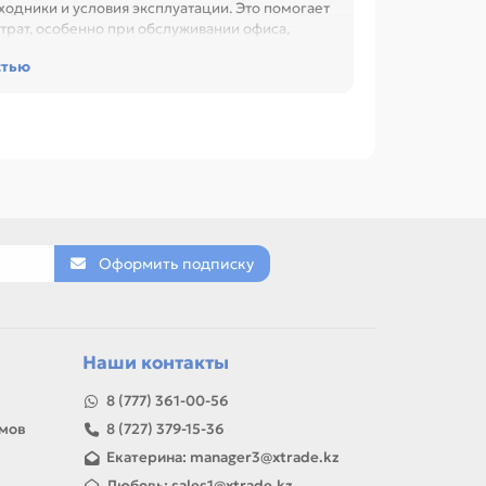
одники и условия эксплуатации. Это помогает
трат, особенно при обслуживании офиса,
стью
р HP OfficeJet Pro 8710 AiO
DADF), Принтер-сканер-копир-факс HP CB071A
Ink Advantage 1515 AiO Printer (А4) 4800 х
улу и таблице характеристик.
ПРИНТЕРЫ ЛАЗЕРНЫЕ, ПРИНТЕРЫ МАТРИЧНЫЕ,
ЙНЫЕ.
Оформить подписку
товар можно использовать для замены,
Наши контакты
8 (777) 361-00-56
амов
8 (727) 379-15-36
Екатерина: manager3@xtrade.kz
Любовь: sales1@xtrade.kz