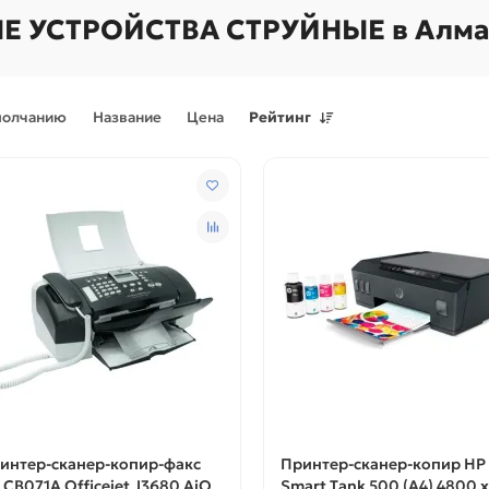
УСТРОЙСТВА СТРУЙНЫЕ в Алм
молчанию
Название
Цена
Рейтинг
Поступления товаров
08.07.2026
Поступления товаров
23.06.
.2026 - Новое поступление
23.06.2026 - Новое поступ
 для картриджей и
запчастей для картриджей 
теров
принтеров, картриджи
интер-сканер-копир-факс
Принтер-сканер-копир HP
 CB071A Officejet J3680 AiO
Smart Tank 500 (A4) 4800 x