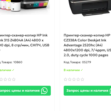
интер-сканер-копир HP Ink
Принтер-сканер-копир HP
nk 315 Z4B04A (A4) 4800 x
CZ338A Color Deskjet Ink
00 dpi, 8 стр/мин, СНПЧ, USB
Advantage 2520hc (А4)
0
4800x1200 dpi, 7/ 4ppm, U
2.0, duty cycle 1000 pages
10860
05279
наличии ✓
В наличии ✓
апрос цены и наличия
Запрос цены и наличия