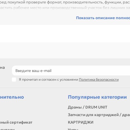
ред покупкой проверьте формат, производительность, функции, расх
настить рабочее место или производственный участок без лишних за
рвисного центра или техники с регулярной нагрузкой.
Показать описание полно
ди товаров этого направления есть, например: Принтер-сканер-копи
4,128Mb,LCD,22стр/мин,МФУ,факс,USB2.0,WiFi,сетевой,двуст.печать,
icejet J3680 AiO (A4), Принтер-сканер-копир HP B2L57C Color Deskjet 
0 dpi, 7/4ppm., USB. Сравнивайте такие позиции по названию, артик
ли нужен близкий вариант, посмотрите соседние направления: 
ОГОФУНКЦИОНАЛЬНЫЕ УСТРОЙСТВА ЛАЗЕРНЫЕ, ПРИНТЕРЫ СТРУ
оборудование для печати и документооборота
подбор по формату, функциям и нагрузке
 на
решения для офиса, сервиса и полиграфии
самовывоз и доставка по Алматы, отправка по Казахстану
Я прочитал и согласен с условиями
Политика безопасности
ли параметры в карточке совпадают с вашей моделью или задачей, 
онта, заправки, печати или пополнения складского запаса.
нительно
Популярные категории
Драмы / DRUM UNIT
Запчасти для картриджей / др
ный сертификат
КАРТРИДЖИ
одители
Чипы