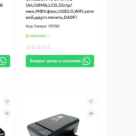
SB
(A4,128Mb,LCD,22стр/
мин,МФУ,факс,USB2.0,WiFi,сете
вой,двуст.печать,DADF)
09780
В наличии ✓
Запрос цены и наличия