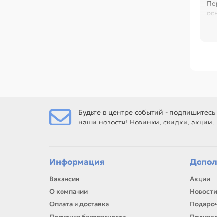
Пе
ос
се
Сре
(A
Off
120
Ес
МН
Будьте в центре событий - подпишитесь
наши новости! Новинки, скидки, акции.
Ес
рем
Информация
Допол
Вакансии
Акции
О компании
Новости
Оплата и доставка
Подароч
Политика безопасности
Произв