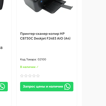
Принтер-сканер-копир HP
CB730C Deskjet F2483 AiO (A4)
SB
02100
В наличии ✓
Запрос цены и наличия