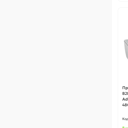
Пр
B2
Ad
48
В 