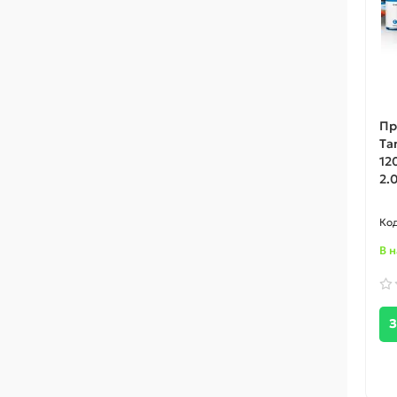
Пр
Ta
12
2.
В 
З