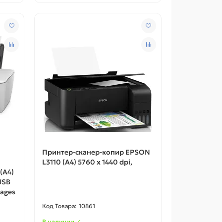
Принтер-сканер-копир EPSON
L3110 (A4) 5760 x 1440 dpi,
(A4)
USB
pages
10861
В наличии ✓