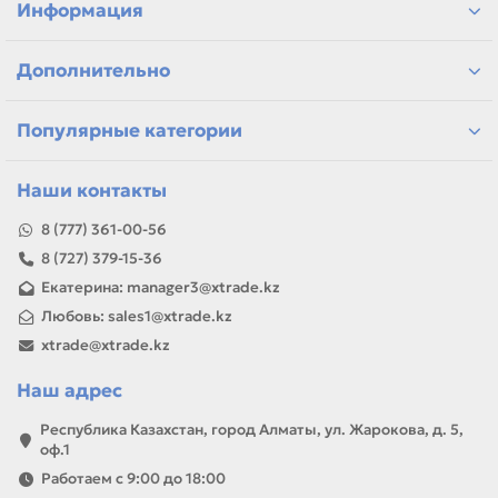
Информация
Если параметры в карточке совпадают с вашей моделью
или задачей, товар можно использовать для замены,
Дополнительно
ремонта, заправки, печати или пополнения складского
запаса.
Популярные категории
Наши контакты
8 (777) 361-00-56
8 (727) 379-15-36
Екатерина: manager3@xtrade.kz
Любовь: sales1@xtrade.kz
xtrade@xtrade.kz
Наш адрес
Республика Казахстан, город Алматы, ул. Жарокова, д. 5,
оф.1
Работаем с 9:00 до 18:00