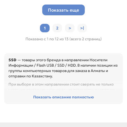
Показать еще
1
2
>
>|
Показано с 1 по 12 из 13 (всего 2 страниц)
SSD
— товары этого бренда в направлении Носители
Информации / Flash USB / SSD / HDD. В наличии позиции из
группы компьютерных товаров для заказа в Алматы и
отправки по Казахстану.
При выборе в этом направлении стоит сверять не только
название товара, но и технические параметры в карточке.
Показать описание полностью
Перед покупкой проверьте интерфейс, форм-фактор,
объём, совместимость и назначение. Это помогает
подобрать устройство без лишних переходников и
несовместимости, особенно при обслуживании офиса,
сервисного центра или техники с регулярной нагрузкой.