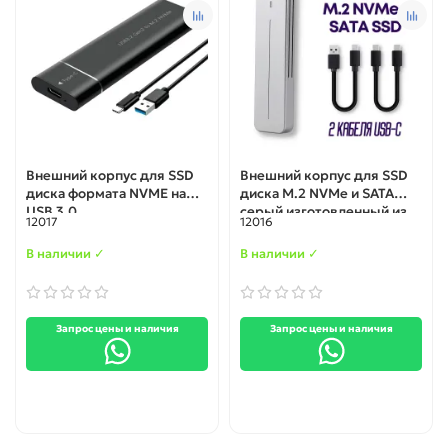
Внешний корпус для SSD
Внешний корпус для SSD
диска формата NVME на
диска M.2 NVMe и SATA
USB 3,0
серый изготовленный из
12017
12016
алюминиевого сплава, c
поддержкой Mac OS и
В наличии ✓
В наличии ✓
Android
Запрос цены и наличия
Запрос цены и наличия