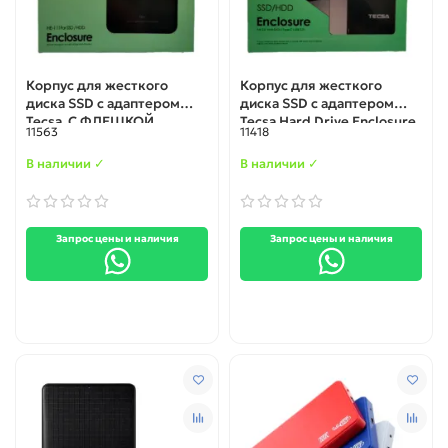
Корпус для жесткого
Корпус для жесткого
диска SSD с адаптером
диска SSD с адаптером
Tecsa С ФЛЕШКОЙ
Tecsa Hard Drive Enclosure
11563
11418
USB C 3.0
with org Connector
В наличии ✓
В наличии ✓
Запрос цены и наличия
Запрос цены и наличия