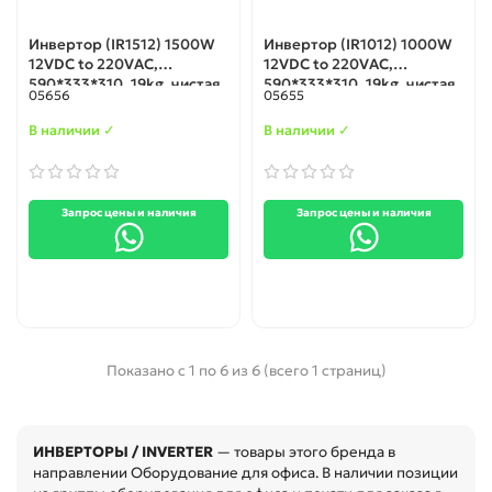
Инвертор (IR1512) 1500W
Инвертор (IR1012) 1000W
12VDC to 220VAC,
12VDC to 220VAC,
590*333*310, 19kg, чистая
590*333*310, 19kg, чистая
05656
05655
синусоида
синусоида
В наличии ✓
В наличии ✓
Запрос цены и наличия
Запрос цены и наличия
Показано с 1 по 6 из 6 (всего 1 страниц)
ИНВЕРТОРЫ / INVERTER
— товары этого бренда в
направлении Оборудование для офиса. В наличии позиции