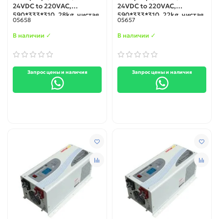
24VDC to 220VAC,
24VDC to 220VAC,
590*333*310, 28kg, чистая
590*333*310, 22kg, чистая
05658
05657
синусоида
синусоида
В наличии ✓
В наличии ✓
Запрос цены и наличия
Запрос цены и наличия