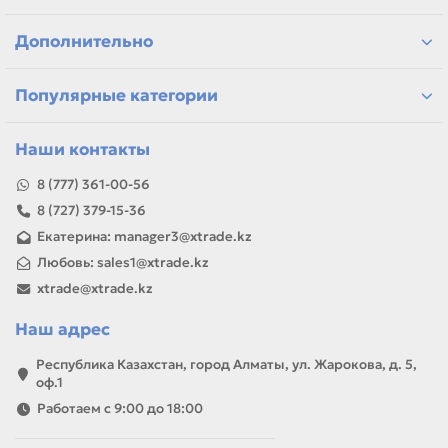
подбор по формату, функциям и нагрузке
решения для офиса, сервиса и полиграфии
Дополнительно
самовывоз и доставка по Алматы, отправка по
Казахстану
Если параметры в карточке совпадают с вашей моделью
Популярные категории
или задачей, товар можно использовать для замены,
ремонта, заправки, печати или пополнения складского
запаса.
Наши контакты
8 (777) 361-00-56
8 (727) 379-15-36
Екатерина: manager3@xtrade.kz
Любовь: sales1@xtrade.kz
xtrade@xtrade.kz
Наш адрес
Республика Казахстан, город Алматы, ул. Жарокова, д. 5,
оф.1
Работаем с 9:00 до 18:00