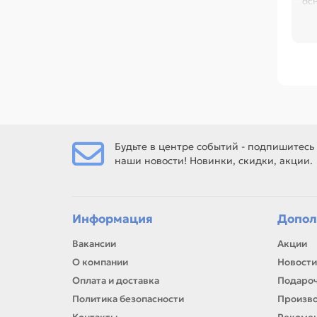
ос
се
Ср
120
650
San
Сра
Будьте в центре событий - подпишитесь
наши новости! Новинки, скидки, акции.
Ес
рем
Информация
Допол
Вакансии
Акции
О компании
Новости
Оплата и доставка
Подароч
Политика безопасности
Произв