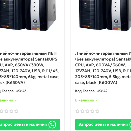
нейно-интерактивный ИБП
Линейно-интерактивный 
ез аккумулятора) SantakUPS
(Без аккумулятора) Santa
U, AVR, 650VA/ 390W,
CPU, AVR, 600VA/ 360W,
V7AH, 120-240V, USB, RJ11/ 45,
12V7AH, 120-240V, USB, RJ11
5*85*140mm, 6kg, metal case,
305*85*140mm, 5.5kg, meta
ack (K650VA)
case, black (K600VA)
05643
05642
наличии ✓
В наличии ✓
апрос цены и наличия
Запрос цены и наличия