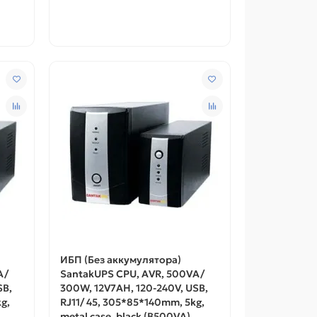
ИБП (Без аккумулятора)
A/
SantakUPS CPU, AVR, 500VA/
SB,
300W, 12V7AH, 120-240V, USB,
g,
RJ11/ 45, 305*85*140mm, 5kg,
metal case, black (B500VA)