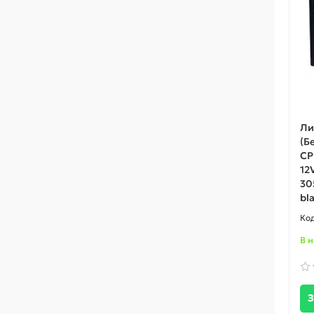
Ли
(Б
CP
12
30
bl
В 
З