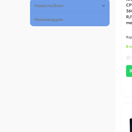
CP
Новости/Блог
36
RJ
Рекомендуем
me
В 
З