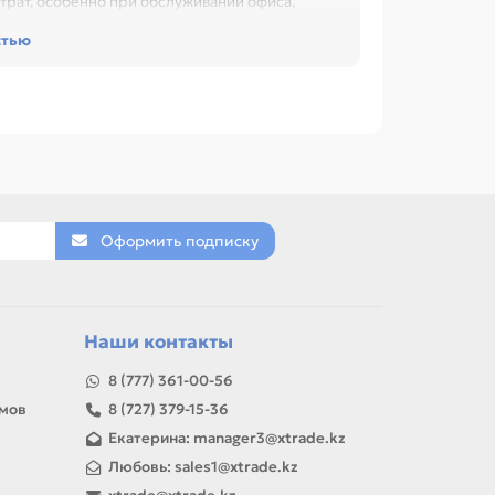
трат, особенно при обслуживании офиса,
стью
ора) SantakUPS CPU, AVR, 500VA/300W, 12V7AH,
, ИБП (Без аккумулятора) SantakUPS CPU, AVR,
 case, black (B650VA), ИБП (Без аккумулятора)
120*188mm, 6.8kg, metal case, black (B800VA).
стик.
Оформить подписку
товар можно использовать для замены,
Наши контакты
8 (777) 361-00-56
амов
8 (727) 379-15-36
Екатерина: manager3@xtrade.kz
Любовь: sales1@xtrade.kz