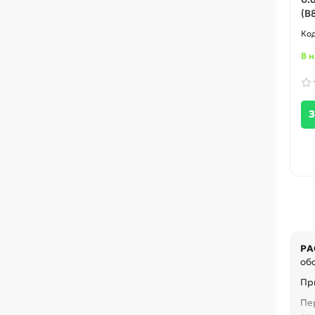
(B
В 
З
РА
обо
При
Пе