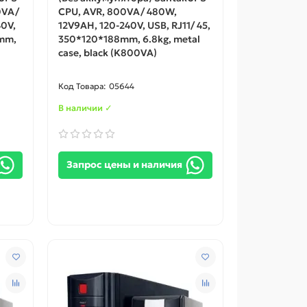
0VA/
CPU, AVR, 800VA/ 480W,
0V,
12V9AH, 120-240V, USB, RJ11/ 45,
8mm,
350*120*188mm, 6.8kg, metal
case, black (K800VA)
05644
В наличии ✓
Запрос цены и наличия