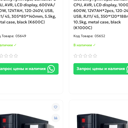
U, AVR, LCD display, 600VA/
CPU, AVR, LCD display, 100
0W, 12V7AH, 120-240V, USB,
600W, 12V7AH*2pcs, 120-24
11/ 45, 305*85*140mm, 5.5kg,
USB, RJ11/ 45, 350*120*18
tal case, black (K600C)
10.5kg, metal case, black
(K1000C)
05649
05652
наличии ✓
В наличии ✓
апрос цены и наличия
Запрос цены и наличия