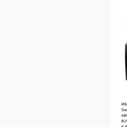
ИБ
Sa
48
RJ
6.8