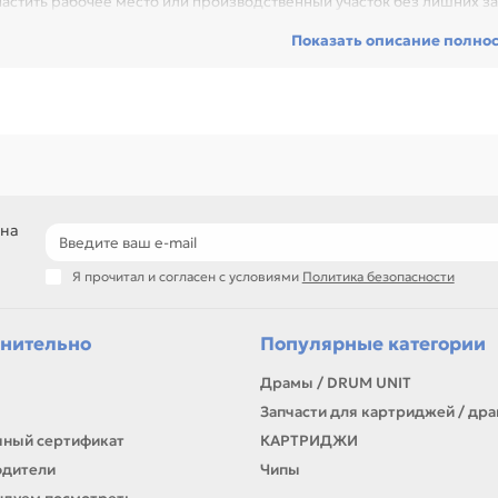
настить рабочее место или производственный участок без лишних за
рвисного центра или техники с регулярной нагрузкой.
Показать описание полно
еди товаров этого направления есть, например: ИБП (Без аккумулят
-240V, USB, RJ11/45, 305*85*140mm, 5kg, metal case, black (B500VA)
VA/390W, 12V7AH, 120-240V, USB, RJ11/45, 305*85*140mm, 6kg, metal
takUPS CPU, AVR, 800VA/480W, 12V9AH, 120-240V, USB, RJ11/45, 350*
внивайте такие позиции по названию, артикулу и таблице характери
оборудование для печати и документооборота
подбор по формату, функциям и нагрузке
решения для офиса, сервиса и полиграфии
 на
самовывоз и доставка по Алматы, отправка по Казахстану
ли параметры в карточке совпадают с вашей моделью или задачей, 
Я прочитал и согласен с условиями
Политика безопасности
онта, заправки, печати или пополнения складского запаса.
нительно
Популярные категории
Драмы / DRUM UNIT
Запчасти для картриджей / др
ный сертификат
КАРТРИДЖИ
одители
Чипы