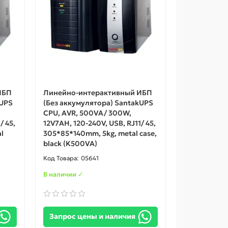
ИБП
Линейно-интерактивный ИБП
kUPS
(Без аккумулятора) SantakUPS
CPU, AVR, 500VA/ 300W,
/ 45,
12V7AH, 120-240V, USB, RJ11/ 45,
l
305*85*140mm, 5kg, metal case,
black (K500VA)
05641
В наличии ✓
Запрос цены и наличия