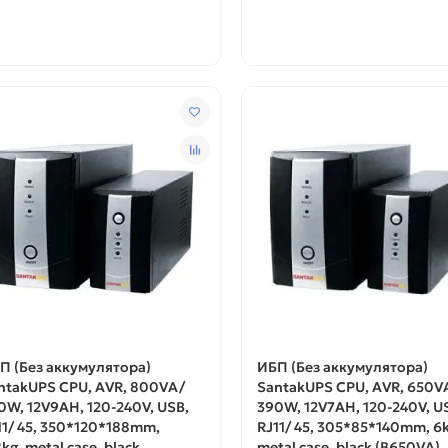
П (Без аккумулятора)
ИБП (Без аккумулятора)
ntakUPS CPU, AVR, 800VA/
SantakUPS CPU, AVR, 650V
0W, 12V9AH, 120-240V, USB,
390W, 12V7AH, 120-240V, U
11/ 45, 350*120*188mm,
RJ11/ 45, 305*85*140mm, 6k
kg, metal case, black
metal case, black (B650VA)