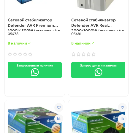
Сетевой стабилизатор
Cетевой стабилизатор
Defender AVR Premium
Defender AVR Real
1000i/ 500W (вых роз.: 4 с
2000/1000W (вых роз.: 4 с
05478
05481
з-змл; вх 150-280В), box-4
з-змл; вх 160-280В), box-2
(99027)
(99021)
В наличии ✓
В наличии ✓
Запрос цены и наличия
Запрос цены и наличия