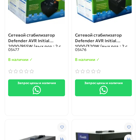
Cетевой стабилизатор
Cетевой стабилизатор
Defender AVR Initial
Defender AVR Initial
2000/955W (вых роз.: 2 c
1000/320W (вых роз.: 2 c
05477
05476
з-змл.; вх 175-285В), box-2
з-змл.; вх 175-285В), box-4
(99017)
(99018)
В наличии ✓
В наличии ✓
Запрос цены и наличия
Запрос цены и наличия