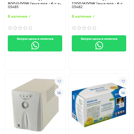
800/400W (вых роз.: 6 c з-
1200/600W (вых роз.: 6 c
05483
05482
змл; вх 150-280В), box-4
з-змл.; вх 150-280В), box-4
(99014)
(99015)
В наличии ✓
В наличии ✓
Запрос цены и наличия
Запрос цены и наличия