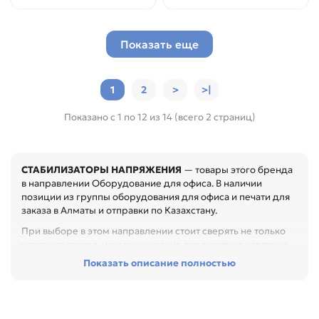
Показать еще
1
2
>
>|
Показано с 1 по 12 из 14 (всего 2 страниц)
СТАБИЛИЗАТОРЫ НАПРЯЖЕНИЯ
— товары этого бренда
в направлении Оборудование для офиса. В наличии
позиции из группы оборудования для офиса и печати для
заказа в Алматы и отправки по Казахстану.
При выборе в этом направлении стоит сверять не только
название товара, но и технические параметры в карточке.
Показать описание полностью
Перед покупкой проверьте формат, производительность,
функции, расходники и условия эксплуатации. Это
помогает оснастить рабочее место или производственный
участок без лишних затрат, особенно при обслуживании