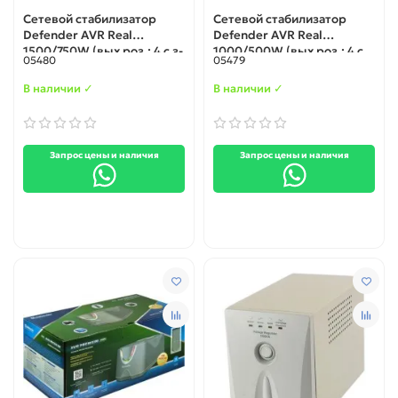
Сетевой стабилизатор
Сетевой стабилизатор
Defender AVR Real
Defender AVR Real
1500/750W (вых роз.: 4 с з-
1000/500W (вых роз.: 4 с
05480
05479
змл; вх 160-280В), box-2
з-змл; вх 150-280В), box-5
(99020)
(99019)
В наличии ✓
В наличии ✓
Запрос цены и наличия
Запрос цены и наличия