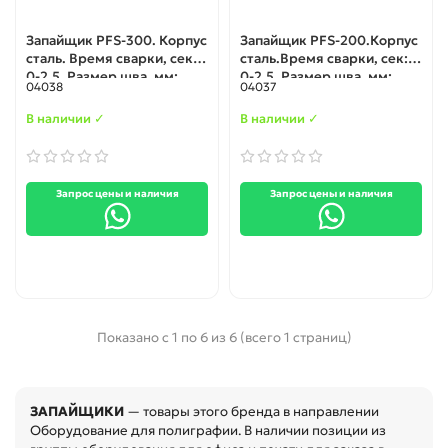
Запайщик PFS-300. Корпус
Запайщик PFS-200.Корпус
сталь. Время сварки, сек:
сталь.Время сварки, сек:
0-2.5. Размер шва, мм:
0-2.5. Размер шва, мм:
04038
04037
300х2. Свариваемые
200х2. Свариваемые
материалы: полиэтилен,
материалы: полиэтилен,
В наличии ✓
В наличии ✓
полипропилен, ПВХ,
полипропилен, ПВХ,
ламинированная бумага,
ламинированная бумага,
кашированная фольга.
кашированная фольга.
Запрос цены и наличия
Запрос цены и наличия
Показано с 1 по 6 из 6 (всего 1 страниц)
ЗАПАЙЩИКИ
— товары этого бренда в направлении
Оборудование для полиграфии. В наличии позиции из