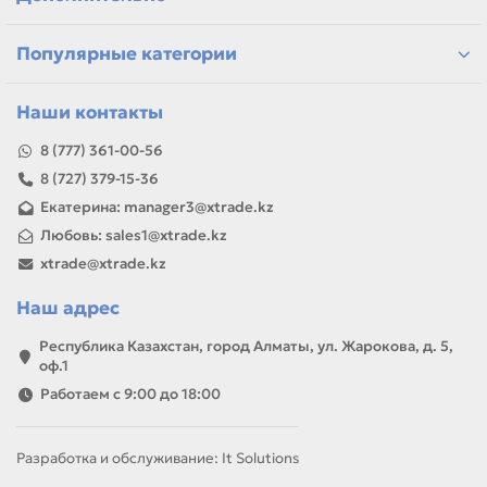
Если параметры в карточке совпадают с вашей моделью
или задачей, товар можно использовать для замены,
Популярные категории
ремонта, заправки, печати или пополнения складского
запаса.
Наши контакты
8 (777) 361-00-56
8 (727) 379-15-36
Екатерина: manager3@xtrade.kz
Любовь: sales1@xtrade.kz
xtrade@xtrade.kz
Наш адрес
Республика Казахстан, город Алматы, ул. Жарокова, д. 5,
оф.1
Работаем с 9:00 до 18:00
Разработка и обслуживание: It Solutions