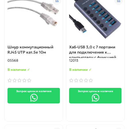
Шнур коммутационный
Хаб-USB 3,0 с 7 портами
RJ45 UTP кат.5е 10м
для подключения к
компьютеру с функцией
05568
12013
зарядки (Блок питания на
12 В), c поддержкой Mac
В наличии ✓
В наличии ✓
OS и Android
Запрос цены и наличия
Запрос цены и наличия