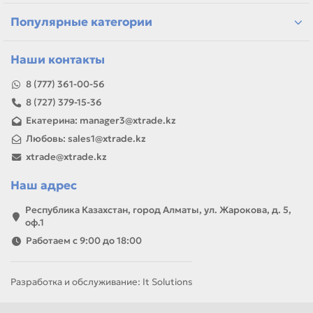
Казахстану
Популярные категории
Если параметры в карточке совпадают с вашей моделью
или задачей, товар можно использовать для замены,
ремонта, заправки, печати или пополнения складского
Наши контакты
запаса.
8 (777) 361-00-56
8 (727) 379-15-36
Екатерина: manager3@xtrade.kz
Любовь: sales1@xtrade.kz
xtrade@xtrade.kz
Наш адрес
Республика Казахстан, город Алматы, ул. Жарокова, д. 5,
оф.1
Работаем с 9:00 до 18:00
Разработка и обслуживание: It Solutions