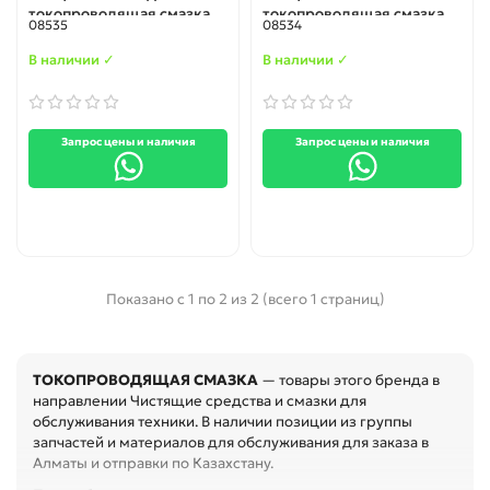
токопроводящая смазка
токопроводящая смазка
08535
08534
(9гр.) , рабочая
(5гр.) , рабочая
температура (-60°С -
температура (-60°С -
В наличии ✓
В наличии ✓
+180°С)
+180°С)
Запрос цены и наличия
Запрос цены и наличия
Показано с 1 по 2 из 2 (всего 1 страниц)
ТОКОПРОВОДЯЩАЯ СМАЗКА
— товары этого бренда в
направлении Чистящие средства и смазки для
обслуживания техники. В наличии позиции из группы
запчастей и материалов для обслуживания для заказа в
Алматы и отправки по Казахстану.