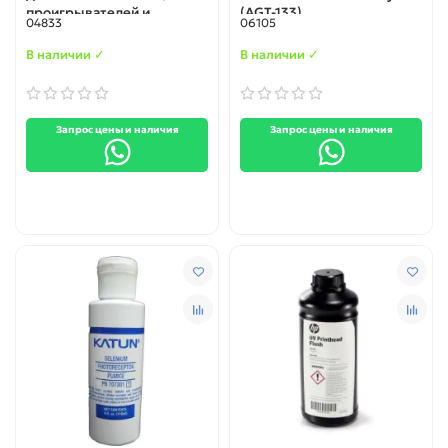
проигрывателей и
(AGT-133)
04833
06105
компьютерных
дисководов (36903)
В наличии ✓
В наличии ✓
Запрос цены и наличия
Запрос цены и наличия