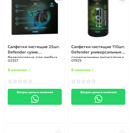
Салфетки чистящие 25шт.
Салфетки чистящие 110шт.
Defender сухие
Defender универсальные с
безворсовые для любых
содержанием антистатика
02357
01929
поверхностей 12х15см. В
туба (30100)
картонной коробке
В наличии ✓
В наличии ✓
(30604)
Запрос цены и наличия
Запрос цены и наличия