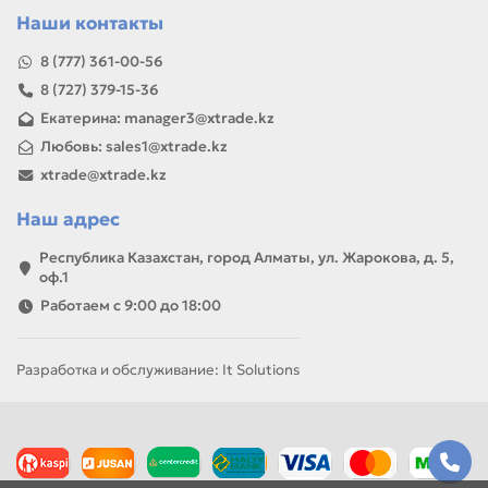
Казахстану
Наши контакты
Если параметры в карточке совпадают с вашей моделью
или задачей, товар можно использовать для замены,
8 (777) 361-00-56
ремонта, заправки, печати или пополнения складского
8 (727) 379-15-36
запаса.
Екатерина: manager3@xtrade.kz
Любовь: sales1@xtrade.kz
xtrade@xtrade.kz
Наш адрес
Республика Казахстан, город Алматы, ул. Жарокова, д. 5,
оф.1
Работаем с 9:00 до 18:00
Разработка и обслуживание: It Solutions