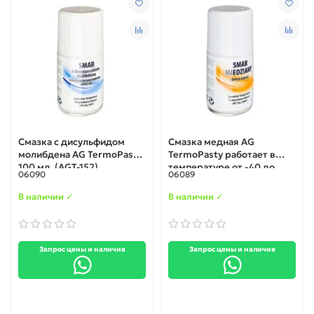
Смазка с дисульфидом
Смазка медная AG
молибдена AG TermoPasty
TermoPasty работает в
100 мл. (AGT-152)
температуре от -40 до
06090
06089
+1100С. 100 мл. (AGT-151)
В наличии ✓
В наличии ✓
Запрос цены и наличия
Запрос цены и наличия