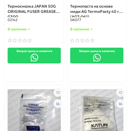
Термосмазка JAPAN 50G
Термопаста на основе
ORIGINAL FUSER GREASE
меди AG TermoPasty 40 гр.
G300
(AGT-061)
02142
06077
В наличии ✓
В наличии ✓
Запрос цены и наличия
Запрос цены и наличия