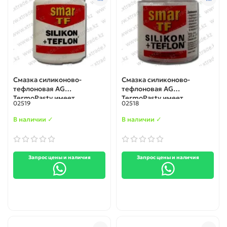
Смазка силиконово-
Смазка силиконово-
тефлоновая AG
тефлоновая AG
TermoPasty имеет
TermoPasty имеет
02519
02518
широкий диапазон
широкий диапазон
рабочих температур: от
рабочих температур: от
В наличии ✓
В наличии ✓
-40С до +260С 60 гр.
-40С до +260С 20 гр. банка
банка (AGT-066)
(AGT-065)
Запрос цены и наличия
Запрос цены и наличия