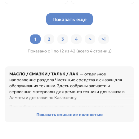
Показать еще
1
2
3
4
>
>|
Показано с 1 по 12 из 42 (всего 4 страниц)
МАСЛО / СМАЗКИ / ТАЛЬК / ЛАК
— отдельное
направление раздела Чистящие средства и смазки для
обслуживания техники. Здесь собраны запчасти и
сервисные материалы для ремонта техники для заказа в
Алматы и доставки по Казахстану.
При выборе в этом направлении стоит сверять не только
название товара, но и технические параметры в карточке.
Показать описание полностью
Перед покупкой проверьте артикул, размер, материал,
назначение и совместимость с узлом. Это помогает
быстрее восстановить технику и сократить простой