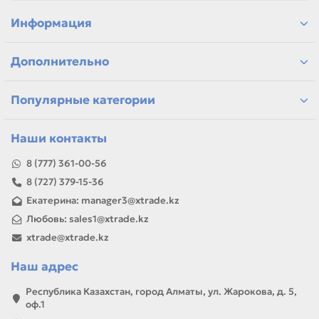
подбор по модели устройства и цвету
решения для заправки и восстановления печати
Информация
расходники для дома, офиса и сервиса
самовывоз и доставка по Алматы, отправка по
Дополнительно
Казахстану
Если параметры в карточке совпадают с вашей моделью
или задачей, товар можно использовать для замены,
Популярные категории
ремонта, заправки, печати или пополнения складского
запаса.
Наши контакты
8 (777) 361-00-56
8 (727) 379-15-36
Екатерина: manager3@xtrade.kz
Любовь: sales1@xtrade.kz
xtrade@xtrade.kz
Наш адрес
Республика Казахстан, город Алматы, ул. Жарокова, д. 5,
оф.1