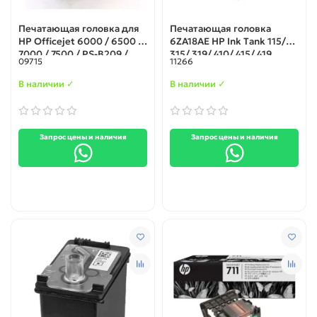
Печатающая головка для
Печатающая головка
HP Officejet 6000 / 6500 /
6ZA18AE HP Ink Tank 115/
7000 / 7500 / PS-B209 /
315/ 319/ 410/ 415/ 419
09715
11266
B210 / B109 / B110 / B010A /
OJ 7000 (CD868A)
В наличии ✓
В наличии ✓
Запрос цены и наличия
Запрос цены и наличия