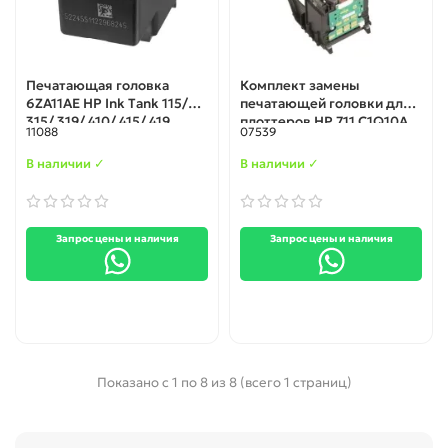
Печатающая головка
Комплект замены
6ZA11AE HP Ink Tank 115/
печатающей головки для
315/ 319/ 410/ 415/ 419
плоттеров HP 711 C1Q10A
11088
07539
original
В наличии ✓
В наличии ✓
Запрос цены и наличия
Запрос цены и наличия
Показано с 1 по 8 из 8 (всего 1 страниц)