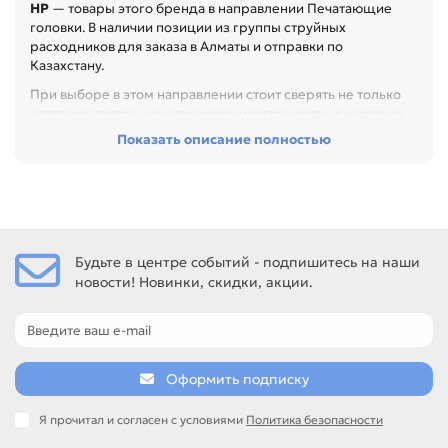
HP
— товары этого бренда в направлении Печатающие
головки. В наличии позиции из группы струйных
расходников для заказа в Алматы и отправки по
Казахстану.
При выборе в этом направлении стоит сверять не только
название товара, но и технические параметры в карточке.
Показать описание полностью
Перед покупкой проверьте тип чернил, цвет, объём,
совместимость и состояние печатающей головки. Это
помогает получить ровную печать без пропусков,
смешивания цветов и лишнего расхода, особенно при
обслуживании офиса, сервисного центра или техники с
регулярной нагрузкой.
Будьте в центре событий - подпишитесь на наши
Среди товаров этого направления есть, например:
новости! Новинки, скидки, акции.
Комплект замены печатающей головки для плоттеров HP
711 C1Q10A original, Печатающая головка для плоттеров HP
711 C1Q10A ОЕМ (без картриджей), Печатающая головка
для HP T230/250/630/650 (3ED58A) 713. Сравнивайте
такие позиции по названию, артикулу и таблице
Оформить подписку
характеристик.
Если нужен близкий вариант, посмотрите соседние
Я прочитал и согласен с условиями
Политика безопасности
направления: Epson, Canon.